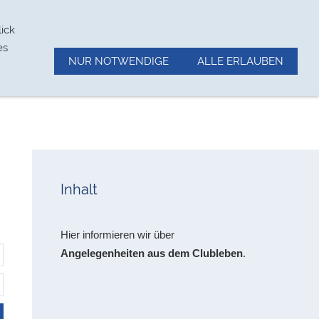
Wetter/Wasserstand
Impressum
ick
es
NUR NOTWENDIGE
ALLE ERLAUBEN
Inhalt
Hier informieren wir über
Angelegenheiten aus dem Clubleben
.